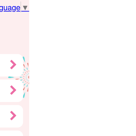
nguage
▼