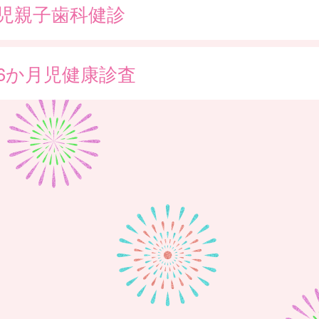
歳児親子歯科健診
歳6か月児健康診査