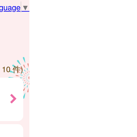
nguage
▼
 10 件)