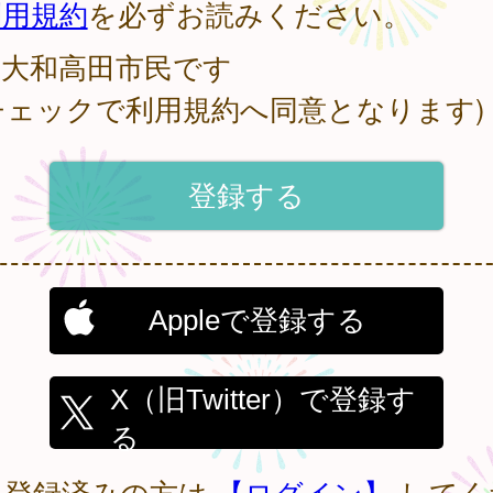
利用規約
を必ずお読みください。
大和高田市民です
チェックで利用規約へ同意となります)
Appleで登録する
X（旧Twitter）で登録す
る
に登録済みの方は
【ログイン】
してく