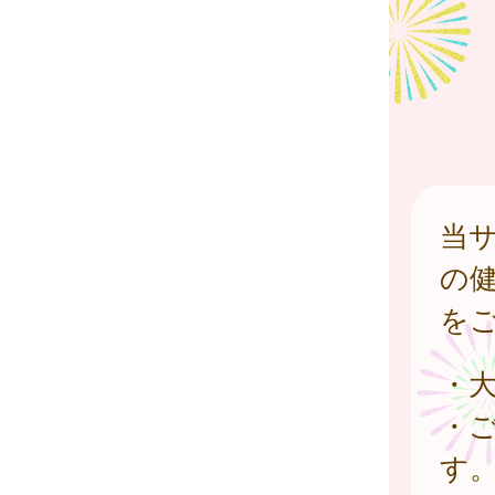
当
の
を
・
・
す