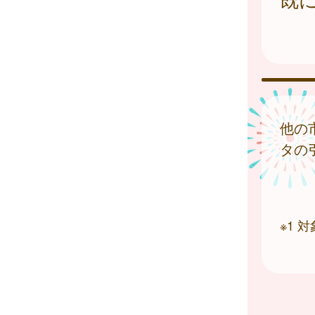
他の
タの
※1