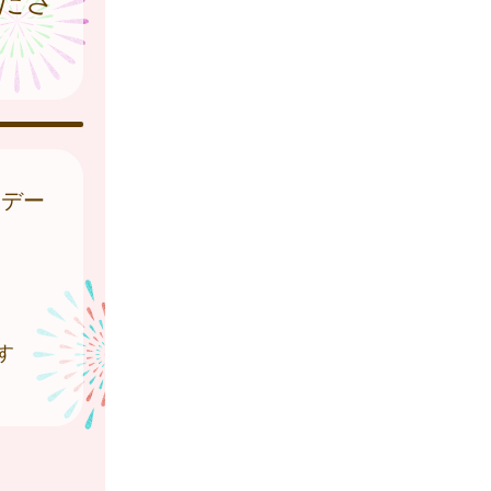
はデー
す