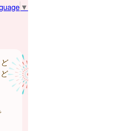
nguage
▼
など
など
。
で