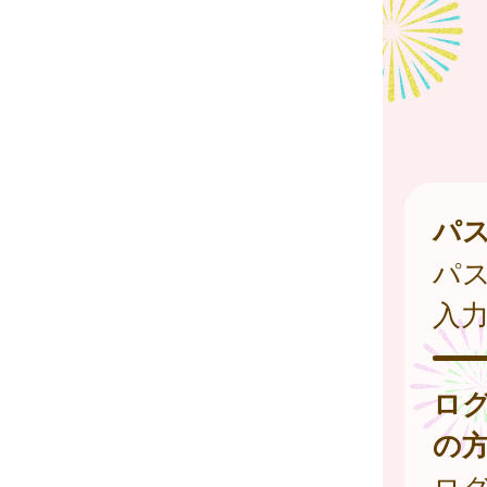
パ
パ
入
ロ
の
ログ