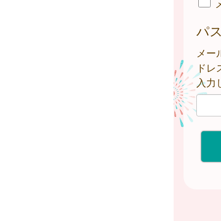
パ
メー
ドレ
入力