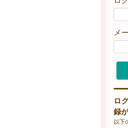
メ
ロ
録
以下