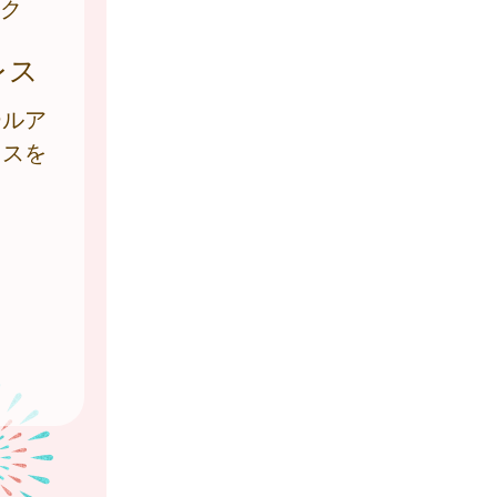
ク
レス
ールア
レスを