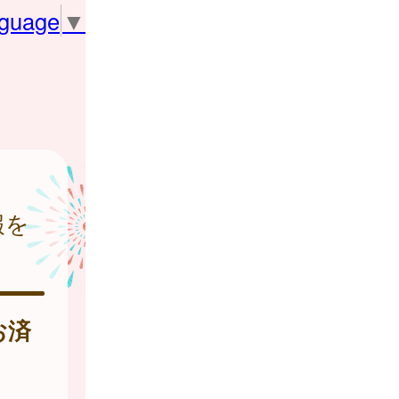
nguage
▼
報を
お済