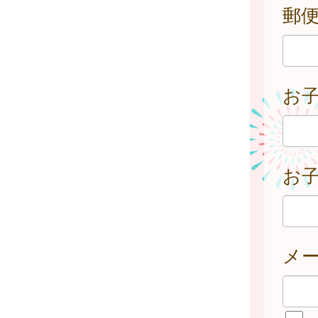
郵
お
お子
メ