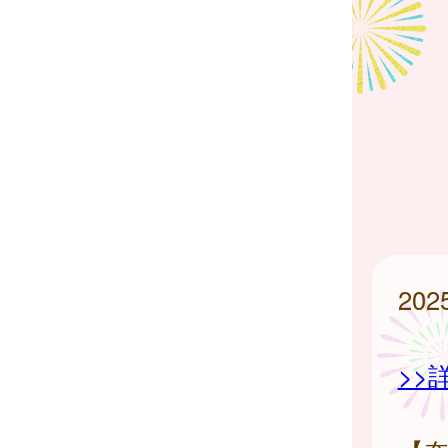
20
>>