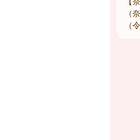
【
（
（令