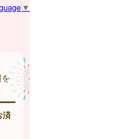
nguage
▼
報を
お済