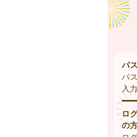
パ
パ
入
ロ
の
ログ