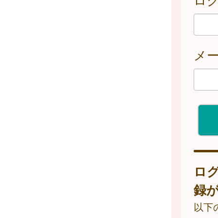
メ
ロ
録
以下