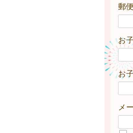
郵
お
お子
メ