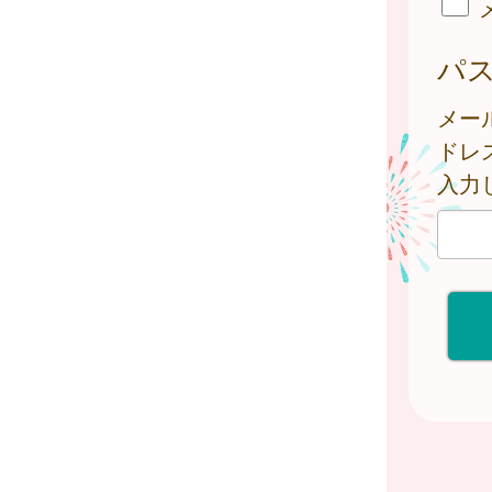
パ
メー
ドレ
入力