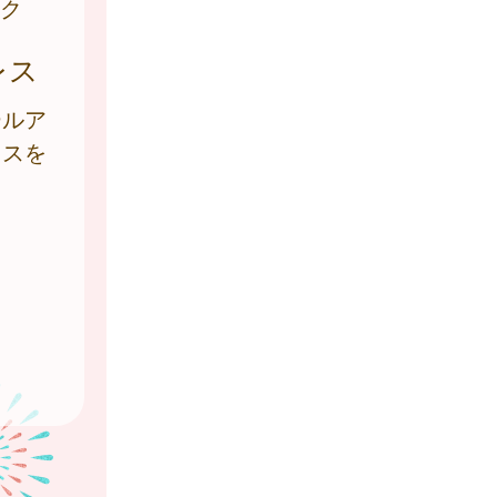
ク
レス
ールア
レスを