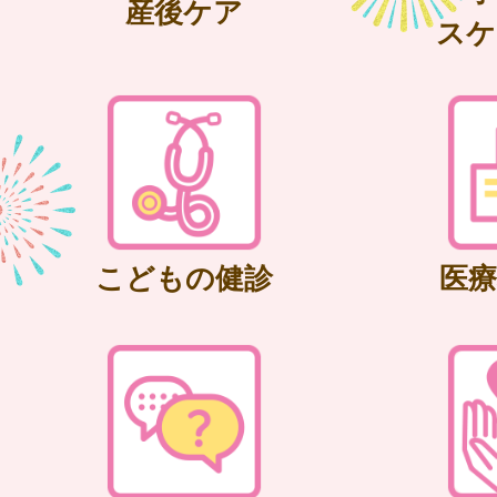
産後ケア
スケ
こどもの健診
医療