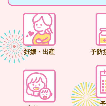
妊娠・出産
予防
予