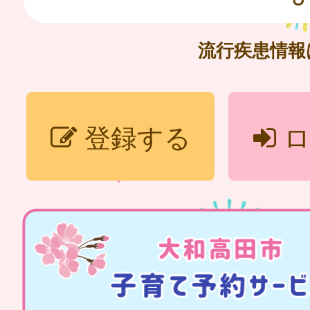
流行疾患情
登録する
ロ