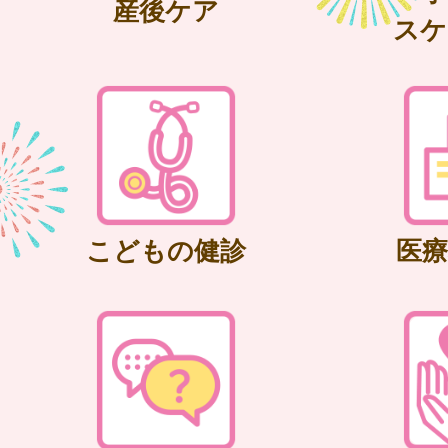
産後ケア
スケ
こどもの健診
医療