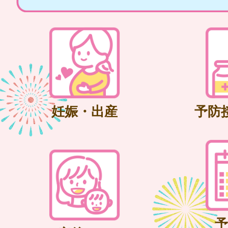
妊娠・出産
予防
予